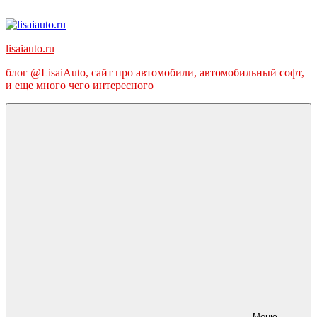
Перейти
к
содержимому
lisaiauto.ru
блог @LisaiAuto, сайт про автомобили, автомобильный софт,
и еще много чего интересного
Меню