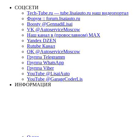
СОЦСЕТИ
Tech-Tube.ru — tube.lisaiauto.ru наш видеопортал
Форум :: forum.lisaiauto.ru
Boosty @GennadiLisai
VK @AutoserviceMoscow
Наш канал в (провославном) MAX
Yandex DZEN
Rutube Канал
OK @AutoserviceMoscow
Группа Telegramm
Группа WhatsApp
Группа Viber
YouTube @LisaiAuto
YouTube @GarageCoderLis
ИНФОРМАЦИЯ