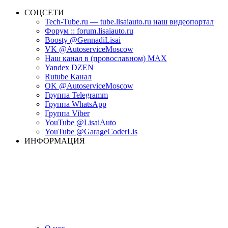
СОЦСЕТИ
Tech-Tube.ru — tube.lisaiauto.ru наш видеопортал
Форум :: forum.lisaiauto.ru
Boosty @GennadiLisai
VK @AutoserviceMoscow
Наш канал в (провославном) MAX
Yandex DZEN
Rutube Канал
OK @AutoserviceMoscow
Группа Telegramm
Группа WhatsApp
Группа Viber
YouTube @LisaiAuto
YouTube @GarageCoderLis
ИНФОРМАЦИЯ