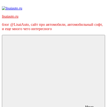
Перейти
к
содержимому
lisaiauto.ru
блог @LisaiAuto, сайт про автомобили, автомобильный софт,
и еще много чего интересного
Меню