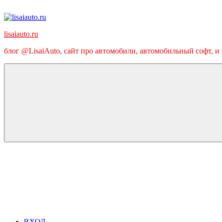
Перейти
к
содержимому
lisaiauto.ru
блог @LisaiAuto, сайт про автомобили, автомобильный софт, и
ВХОД