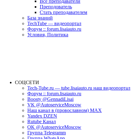
Все преподаватели
Преподователь
Стать преподавателем
База знаний
TechTube — видеопортал
Форум :: forum.lisaiauto.ru
Условия, Политика
СОЦСЕТИ
Tech-Tube.ru — tube.lisaiauto.ru наш видеопортал
Форум :: forum.lisaiauto.ru
Boosty @GennadiLisai
VK @AutoserviceMoscow
Наш канал в (провославном) MAX
Yandex DZEN
Rutube Канал
OK @AutoserviceMoscow
Группа Telegramm
Группа WhatsApp