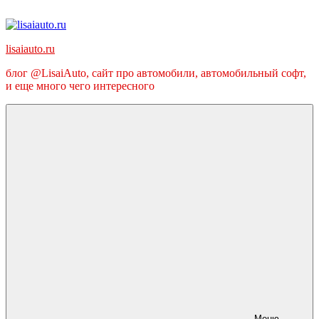
Перейти
к
содержимому
lisaiauto.ru
блог @LisaiAuto, сайт про автомобили, автомобильный софт,
и еще много чего интересного
Меню