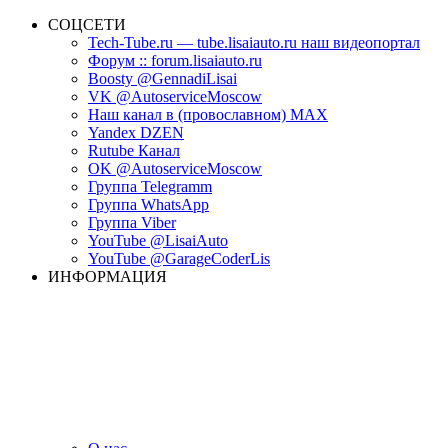
СОЦСЕТИ
Tech-Tube.ru — tube.lisaiauto.ru наш видеопортал
Форум :: forum.lisaiauto.ru
Boosty @GennadiLisai
VK @AutoserviceMoscow
Наш канал в (провославном) MAX
Yandex DZEN
Rutube Канал
OK @AutoserviceMoscow
Группа Telegramm
Группа WhatsApp
Группа Viber
YouTube @LisaiAuto
YouTube @GarageCoderLis
ИНФОРМАЦИЯ