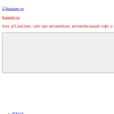
Перейти
к
содержимому
lisaiauto.ru
блог @LisaiAuto, сайт про автомобили, автомобильный софт, и
ВХОД