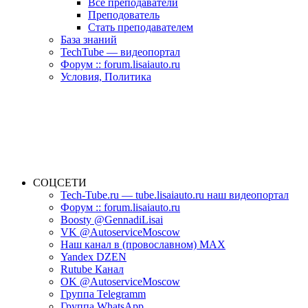
Все преподаватели
Преподователь
Стать преподавателем
База знаний
TechTube — видеопортал
Форум :: forum.lisaiauto.ru
Условия, Политика
СОЦСЕТИ
Tech-Tube.ru — tube.lisaiauto.ru наш видеопортал
Форум :: forum.lisaiauto.ru
Boosty @GennadiLisai
VK @AutoserviceMoscow
Наш канал в (провославном) MAX
Yandex DZEN
Rutube Канал
OK @AutoserviceMoscow
Группа Telegramm
Группа WhatsApp