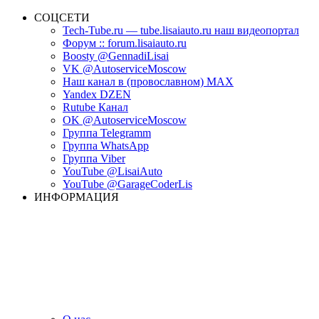
СОЦСЕТИ
Tech-Tube.ru — tube.lisaiauto.ru наш видеопортал
Форум :: forum.lisaiauto.ru
Boosty @GennadiLisai
VK @AutoserviceMoscow
Наш канал в (провославном) MAX
Yandex DZEN
Rutube Канал
OK @AutoserviceMoscow
Группа Telegramm
Группа WhatsApp
Группа Viber
YouTube @LisaiAuto
YouTube @GarageCoderLis
ИНФОРМАЦИЯ