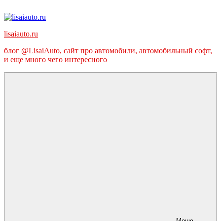
Перейти
к
содержимому
lisaiauto.ru
блог @LisaiAuto, сайт про автомобили, автомобильный софт,
и еще много чего интересного
Меню