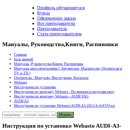
Профиль обучающегося
Курсы
Оформление заказа
Все преподаватели
Преподаватель
Стать преподавателем
Мануалы, Руководства,Книги, Распиновки
Главная
база знаний
Мануалы, Руководства,Книги, Распиновки
Мануалы автоэлектроника ( Эмуляторы, Магнитолы, Отопители и
ТД. и ТП.)
Отопители - Мануалы, Инструкции, Каталоги
Webasto
Инструкции по установке
Инструкция по монтажу Webasto - По маркам и моделям авто
Инструкции по монтажу Webasto - AUDI/VAG
AUDI-A3
Инструкция по установке Webasto AUDI-A3-2012-b-d-EVO-en
Инструкция по установке Webasto AUDI-A3-