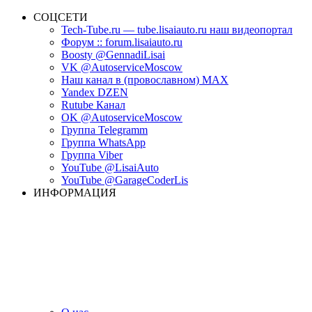
СОЦСЕТИ
Tech-Tube.ru — tube.lisaiauto.ru наш видеопортал
Форум :: forum.lisaiauto.ru
Boosty @GennadiLisai
VK @AutoserviceMoscow
Наш канал в (провославном) MAX
Yandex DZEN
Rutube Канал
OK @AutoserviceMoscow
Группа Telegramm
Группа WhatsApp
Группа Viber
YouTube @LisaiAuto
YouTube @GarageCoderLis
ИНФОРМАЦИЯ