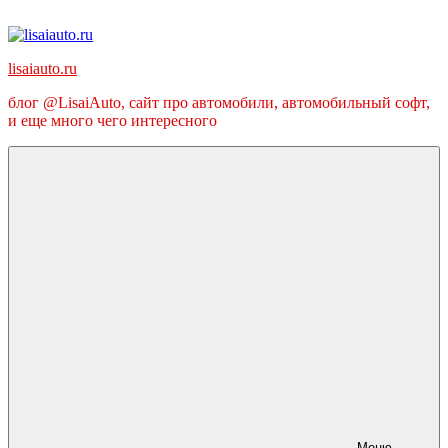
Перейти
к
содержимому
lisaiauto.ru
блог @LisaiAuto, сайт про автомобили, автомобильный софт,
и еще много чего интересного
Меню