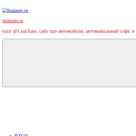
Перейти
к
содержимому
lisaiauto.ru
блог @LisaiAuto, сайт про автомобили, автомобильный софт, и
ВХОД