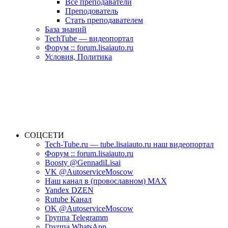
Все преподаватели
Преподователь
Стать преподавателем
База знаний
TechTube — видеопортал
Форум :: forum.lisaiauto.ru
Условия, Политика
СОЦСЕТИ
Tech-Tube.ru — tube.lisaiauto.ru наш видеопортал
Форум :: forum.lisaiauto.ru
Boosty @GennadiLisai
VK @AutoserviceMoscow
Наш канал в (провославном) MAX
Yandex DZEN
Rutube Канал
OK @AutoserviceMoscow
Группа Telegramm
Группа WhatsApp