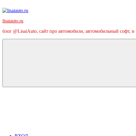
Перейти
к
содержимому
lisaiauto.ru
блог @LisaiAuto, сайт про автомобили, автомобильный софт, и
ВХОД