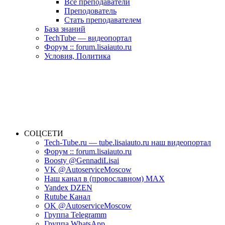
Все преподаватели
Преподователь
Стать преподавателем
База знаний
TechTube — видеопортал
Форум :: forum.lisaiauto.ru
Условия, Политика
СОЦСЕТИ
Tech-Tube.ru — tube.lisaiauto.ru наш видеопортал
Форум :: forum.lisaiauto.ru
Boosty @GennadiLisai
VK @AutoserviceMoscow
Наш канал в (провославном) MAX
Yandex DZEN
Rutube Канал
OK @AutoserviceMoscow
Группа Telegramm
Группа WhatsApp