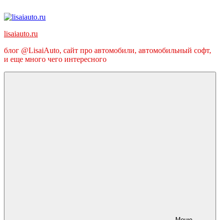
Перейти
к
содержимому
lisaiauto.ru
блог @LisaiAuto, сайт про автомобили, автомобильный софт,
и еще много чего интересного
Меню