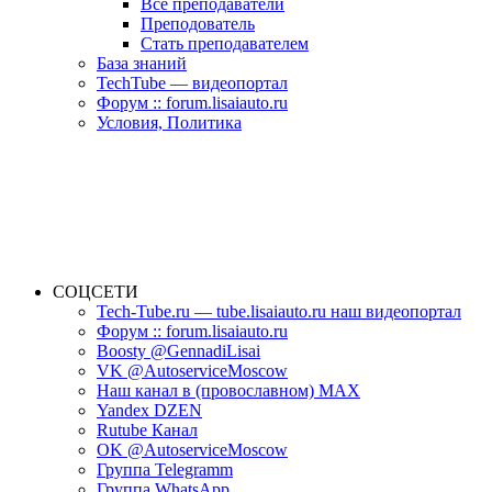
Все преподаватели
Преподователь
Стать преподавателем
База знаний
TechTube — видеопортал
Форум :: forum.lisaiauto.ru
Условия, Политика
СОЦСЕТИ
Tech-Tube.ru — tube.lisaiauto.ru наш видеопортал
Форум :: forum.lisaiauto.ru
Boosty @GennadiLisai
VK @AutoserviceMoscow
Наш канал в (провославном) MAX
Yandex DZEN
Rutube Канал
OK @AutoserviceMoscow
Группа Telegramm
Группа WhatsApp