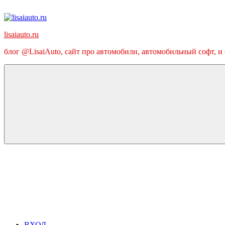
Перейти
к
содержимому
lisaiauto.ru
блог @LisaiAuto, сайт про автомобили, автомобильный софт, и
ВХОД