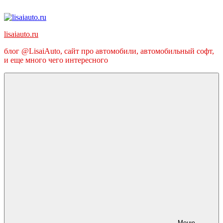
Перейти
к
содержимому
lisaiauto.ru
блог @LisaiAuto, сайт про автомобили, автомобильный софт,
и еще много чего интересного
Меню