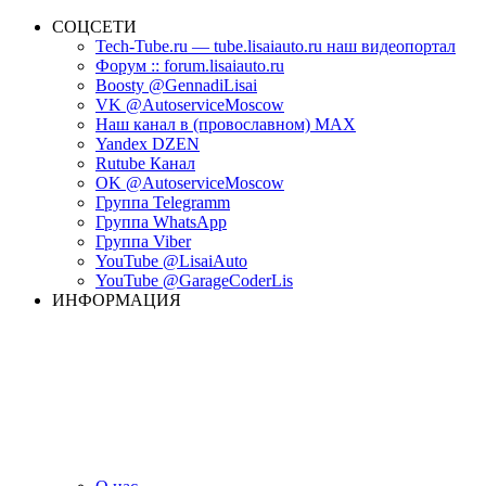
СОЦСЕТИ
Tech-Tube.ru — tube.lisaiauto.ru наш видеопортал
Форум :: forum.lisaiauto.ru
Boosty @GennadiLisai
VK @AutoserviceMoscow
Наш канал в (провославном) MAX
Yandex DZEN
Rutube Канал
OK @AutoserviceMoscow
Группа Telegramm
Группа WhatsApp
Группа Viber
YouTube @LisaiAuto
YouTube @GarageCoderLis
ИНФОРМАЦИЯ