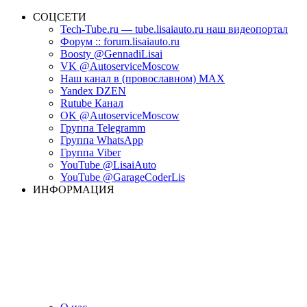
СОЦСЕТИ
Tech-Tube.ru — tube.lisaiauto.ru наш видеопортал
Форум :: forum.lisaiauto.ru
Boosty @GennadiLisai
VK @AutoserviceMoscow
Наш канал в (провославном) MAX
Yandex DZEN
Rutube Канал
OK @AutoserviceMoscow
Группа Telegramm
Группа WhatsApp
Группа Viber
YouTube @LisaiAuto
YouTube @GarageCoderLis
ИНФОРМАЦИЯ