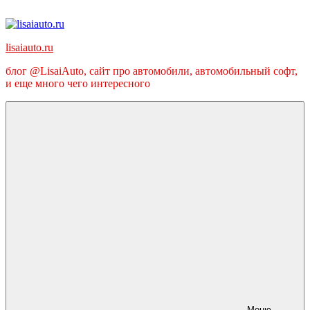
Перейти
к
содержимому
lisaiauto.ru
блог @LisaiAuto, сайт про автомобили, автомобильный софт,
и еще много чего интересного
Меню