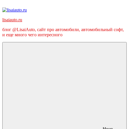
Перейти
к
содержимому
lisaiauto.ru
блог @LisaiAuto, сайт про автомобили, автомобильный софт,
и еще много чего интересного
Меню