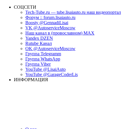
СОЦСЕТИ
Tech-Tube.ru — tube.lisaiauto.ru наш видеопортал
Форум :: forum.lisaiauto.ru
Boosty @GennadiLisai
VK @AutoserviceMoscow
Наш канал в (провославном) MAX
Yandex DZEN
Rutube Канал
OK @AutoserviceMoscow
Группа Telegramm
Группа WhatsApp
Группа Viber
YouTube @LisaiAuto
YouTube @GarageCoderLis
ИНФОРМАЦИЯ