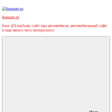
Перейти
к
содержимому
lisaiauto.ru
блог @LisaiAuto, сайт про автомобили, автомобильный софт,
и еще много чего интересного
Меню