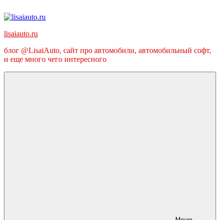
Перейти
к
содержимому
lisaiauto.ru
блог @LisaiAuto, сайт про автомобили, автомобильный софт,
и еще много чего интересного
Меню