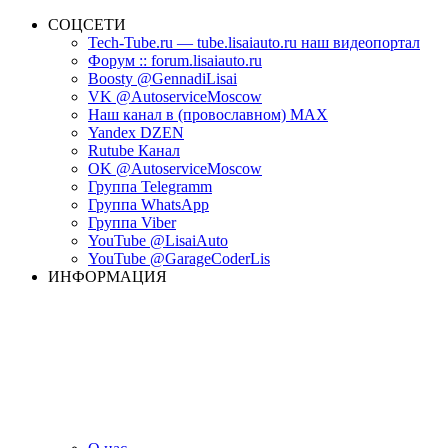
СОЦСЕТИ
Tech-Tube.ru — tube.lisaiauto.ru наш видеопортал
Форум :: forum.lisaiauto.ru
Boosty @GennadiLisai
VK @AutoserviceMoscow
Наш канал в (провославном) MAX
Yandex DZEN
Rutube Канал
OK @AutoserviceMoscow
Группа Telegramm
Группа WhatsApp
Группа Viber
YouTube @LisaiAuto
YouTube @GarageCoderLis
ИНФОРМАЦИЯ