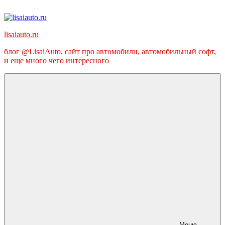
Перейти
к
содержимому
lisaiauto.ru
блог @LisaiAuto, сайт про автомобили, автомобильный софт,
и еще много чего интересного
Меню