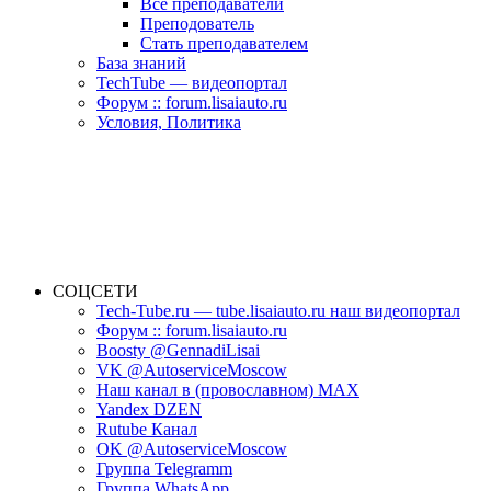
Все преподаватели
Преподователь
Стать преподавателем
База знаний
TechTube — видеопортал
Форум :: forum.lisaiauto.ru
Условия, Политика
СОЦСЕТИ
Tech-Tube.ru — tube.lisaiauto.ru наш видеопортал
Форум :: forum.lisaiauto.ru
Boosty @GennadiLisai
VK @AutoserviceMoscow
Наш канал в (провославном) MAX
Yandex DZEN
Rutube Канал
OK @AutoserviceMoscow
Группа Telegramm
Группа WhatsApp