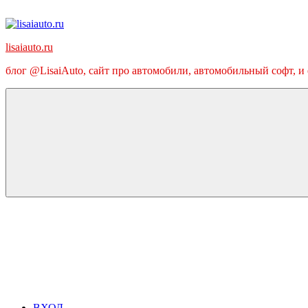
Перейти
к
содержимому
lisaiauto.ru
блог @LisaiAuto, сайт про автомобили, автомобильный софт, и
ВХОД