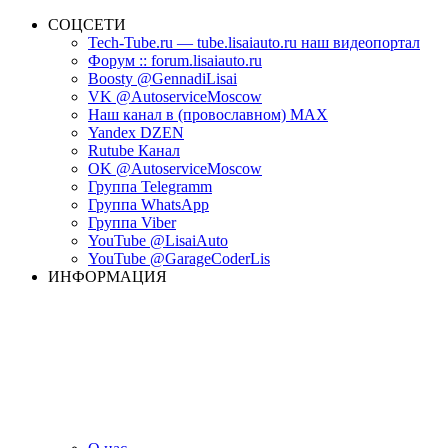
СОЦСЕТИ
Tech-Tube.ru — tube.lisaiauto.ru наш видеопортал
Форум :: forum.lisaiauto.ru
Boosty @GennadiLisai
VK @AutoserviceMoscow
Наш канал в (провославном) MAX
Yandex DZEN
Rutube Канал
OK @AutoserviceMoscow
Группа Telegramm
Группа WhatsApp
Группа Viber
YouTube @LisaiAuto
YouTube @GarageCoderLis
ИНФОРМАЦИЯ