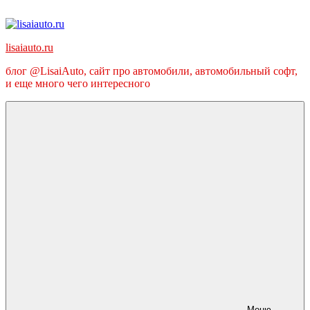
Перейти
к
содержимому
lisaiauto.ru
блог @LisaiAuto, сайт про автомобили, автомобильный софт,
и еще много чего интересного
Меню