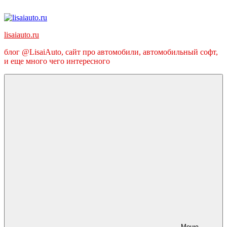
Перейти
к
содержимому
lisaiauto.ru
блог @LisaiAuto, сайт про автомобили, автомобильный софт,
и еще много чего интересного
Меню