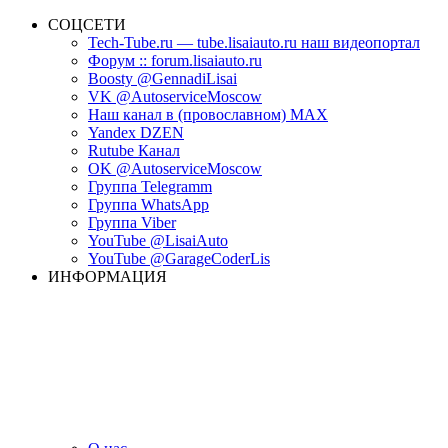
СОЦСЕТИ
Tech-Tube.ru — tube.lisaiauto.ru наш видеопортал
Форум :: forum.lisaiauto.ru
Boosty @GennadiLisai
VK @AutoserviceMoscow
Наш канал в (провославном) MAX
Yandex DZEN
Rutube Канал
OK @AutoserviceMoscow
Группа Telegramm
Группа WhatsApp
Группа Viber
YouTube @LisaiAuto
YouTube @GarageCoderLis
ИНФОРМАЦИЯ