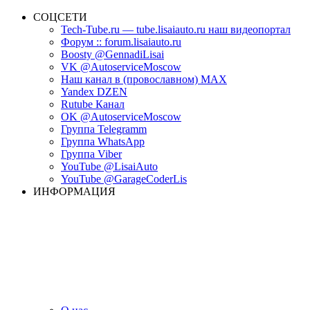
СОЦСЕТИ
Tech-Tube.ru — tube.lisaiauto.ru наш видеопортал
Форум :: forum.lisaiauto.ru
Boosty @GennadiLisai
VK @AutoserviceMoscow
Наш канал в (провославном) MAX
Yandex DZEN
Rutube Канал
OK @AutoserviceMoscow
Группа Telegramm
Группа WhatsApp
Группа Viber
YouTube @LisaiAuto
YouTube @GarageCoderLis
ИНФОРМАЦИЯ