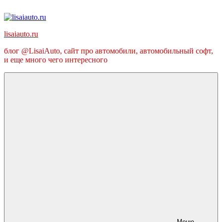
Перейти
к
содержимому
lisaiauto.ru
блог @LisaiAuto, сайт про автомобили, автомобильный софт,
и еще много чего интересного
Меню