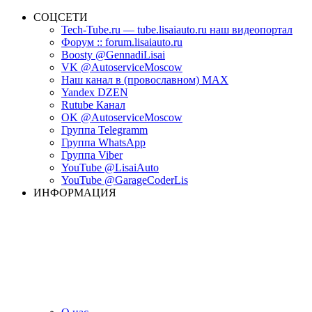
СОЦСЕТИ
Tech-Tube.ru — tube.lisaiauto.ru наш видеопортал
Форум :: forum.lisaiauto.ru
Boosty @GennadiLisai
VK @AutoserviceMoscow
Наш канал в (провославном) MAX
Yandex DZEN
Rutube Канал
OK @AutoserviceMoscow
Группа Telegramm
Группа WhatsApp
Группа Viber
YouTube @LisaiAuto
YouTube @GarageCoderLis
ИНФОРМАЦИЯ