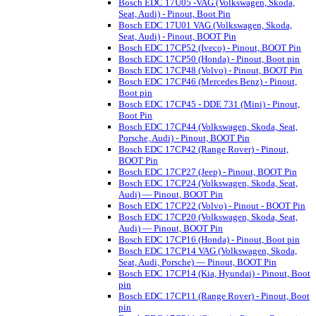
Bosch EDC 17U05 -VAG (Volkswagen, Skoda,
Seat, Audi) - Pinout, Boot Pin
Bosch EDC 17U01 VAG (Volkswagen, Skoda,
Seat, Audi) - Pinout, BOOT Pin
Bosch EDC 17CP52 (Iveco) - Pinout, BOOT Pin
Bosch EDC 17CP50 (Honda) - Pinout, Boot pin
Bosch EDC 17CP48 (Volvo) - Pinout, BOOT Pin
Bosch EDC 17CP46 (Mercedes Benz) - Pinout,
Boot pin
Bosch EDC 17CP45 - DDE 731 (Mini) - Pinout,
Boot Pin
Bosch EDC 17CP44 (Volkswagen, Skoda, Seat,
Porsche, Audi) - Pinout, BOOT Pin
Bosch EDC 17CP42 (Range Rover) - Pinout,
BOOT Pin
Bosch EDC 17CP27 (Jeep) - Pinout, BOOT Pin
Bosch EDC 17CP24 (Volkswagen, Skoda, Seat,
Audi) — Pinout, BOOT Pin
Bosch EDC 17CP22 (Volvo) - Pinout - BOOT Pin
Bosch EDC 17CP20 (Volkswagen, Skoda, Seat,
Audi) — Pinout, BOOT Pin
Bosch EDC 17CP16 (Honda) - Pinout, Boot pin
Bosch EDC 17CP14 VAG (Volkswagen, Skoda,
Seat, Audi, Porsche) — Pinout, BOOT Pin
Bosch EDC 17CP14 (Kia, Hyundai) - Pinout, Boot
pin
Bosch EDC 17CP11 (Range Rover) - Pinout, Boot
pin