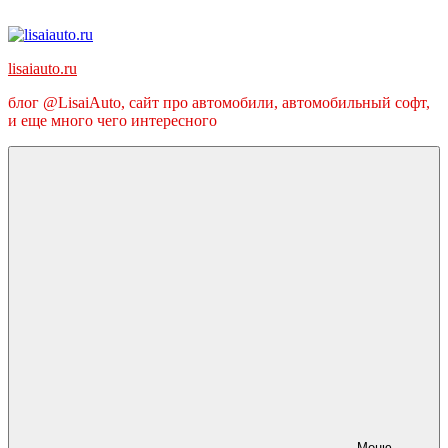
Перейти
к
содержимому
lisaiauto.ru
блог @LisaiAuto, сайт про автомобили, автомобильный софт,
и еще много чего интересного
Меню