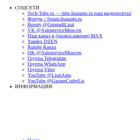
СОЦСЕТИ
Tech-Tube.ru — tube.lisaiauto.ru наш видеопортал
Форум :: forum.lisaiauto.ru
Boosty @GennadiLisai
VK @AutoserviceMoscow
Наш канал в (провославном) MAX
Yandex DZEN
Rutube Канал
OK @AutoserviceMoscow
Группа Telegramm
Группа WhatsApp
Группа Viber
YouTube @LisaiAuto
YouTube @GarageCoderLis
ИНФОРМАЦИЯ